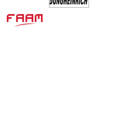
Контактная информация
ООО «ЭНЕРДЖИ ГМБХ»
Адрес: 03048, Украина, г. Киев,
ул. Кадетский Гай, 6а, оф. 203-205
+38 (050) 848 57 25
+38 (050) 444 67 42
+38 (095) 949 11 90
pryadko@energy-gmbh.com.ua
Отправить запрос: