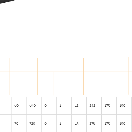
ELECTRIC
Размеры мм
FEATURES
Capaci
TYPE
L
W
H
CCA
TYPE OF
AINTE
LAYOUT
ty
OF BOX
A
TERMINA
ANCE
POLARI
Ah
(EN)
LS
RE
TY
(20h)
+
60
640
0
1
L2
242
175
190
+
70
720
0
1
L3
276
175
190