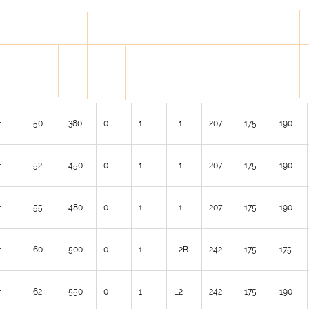
ELECTRIC
Размеры мм
FEATURES
Capaci
TYPE
L
W
H
CCA
TYPE OF
AINTE
LAYOUT
ty
OF BOX
A
TERMINA
ANCE
POLARI
Ah
(EN)
LS
RE
TY
(20h)
+
50
380
0
1
L1
207
175
190
+
52
450
0
1
L1
207
175
190
+
55
480
0
1
L1
207
175
190
+
60
500
0
1
L2B
242
175
175
+
62
550
0
1
L2
242
175
190