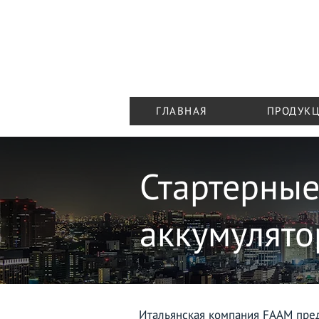
03048, Украина, г. Киев,
ул. Кадетский Гай, 6а, оф. 203-205
+38 050 848 57 25
+38 095 440 40 85
+38 095 949 11 90
ГЛАВНАЯ
ПРОДУК
Стартерны
аккумулят
Итальянская компания FAAM пре