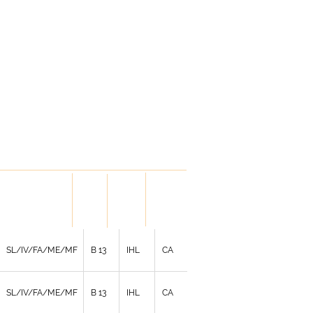
LID
HOLD
HANDL
VERSION
DOWN
ES
SL/IV/FA/ME/MF
B 13
IHL
CA
SL/IV/FA/ME/MF
B 13
IHL
CA