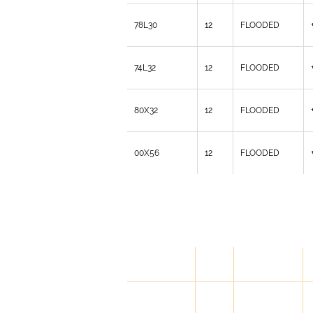
78L30
12
FLOODED
74L32
12
FLOODED
80X32
12
FLOODED
00X56
12
FLOODED
START POWER TECHNOLOGY
FAAM
V
M
TECHNOLOGY
N
код
F