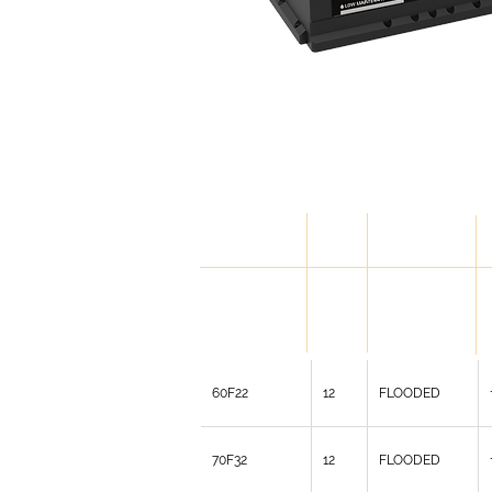
CYCLES POWER TECHNOLOGY
FAAM
V
M
TECHNOLOGY
N
код
F
60F22
12
FLOODED
70F32
12
FLOODED