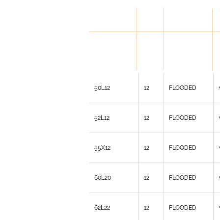
FAAM
V
M
TECHNOLOGY
N
код
F
50L12
12
FLOODED
52L12
12
FLOODED
55X12
12
FLOODED
60L20
12
FLOODED
62L22
12
FLOODED