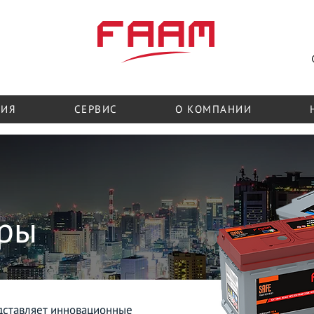
официальные представители в Украине
ЦИЯ
СЕРВИС
О КОМПАНИИ
е
оры
дставляет инновационные