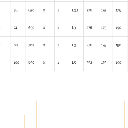
+
78
650
0
1
L3B
276
175
175
+
74
650
0
1
L3
276
175
190
+
80
720
0
1
L3
276
175
190
+
100
850
0
1
L5
352
175
190
ELECTRIC
Размеры мм
FEATURES
Capaci
TYPE
L
W
H
CCA
TYPE OF
AINTE
LAYOUT
ty
OF BOX
A
TERMINA
ANCE
POLARI
Ah
(EN)
LS
RE
TY