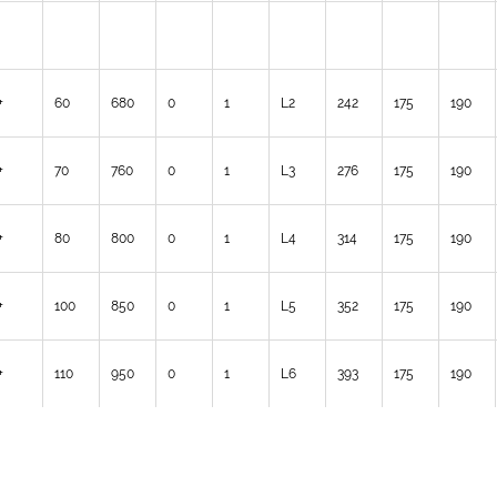
+
60
680
0
1
L2
242
175
190
+
70
760
0
1
L3
276
175
190
+
80
800
0
1
L4
314
175
190
+
100
850
0
1
L5
352
175
190
+
110
950
0
1
L6
393
175
190