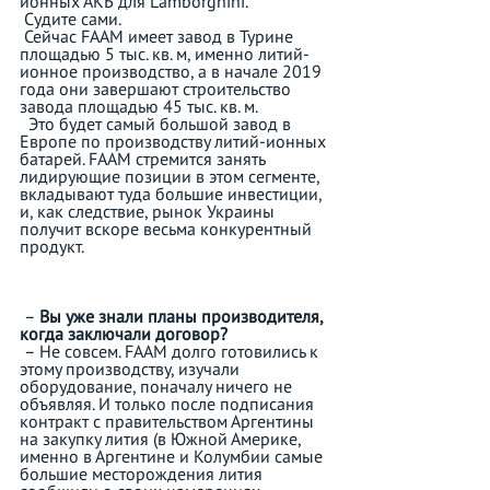
ионных АКБ для Lamborghini.
 Судите сами.
 Сейчас FAAM имеет завод в Турине 
площадью 5 тыс. кв. м, именно литий-
ионное производство, а в начале 2019 
года они завершают строительство 
завода площадью 45 тыс. кв. м.
  Это будет самый большой завод в 
Европе по производству литий-ионных 
батарей. FAAM стремится занять 
лидирующие позиции в этом сегменте, 
вкладывают туда большие инвестиции, 
и, как следствие, рынок Украины 
получит вскоре весьма конкурентный 
продукт.
 – 
Вы уже знали планы производителя, 
когда заключали договор?
 – Не совсем. FAAM долго готовились к 
этому производству, изучали 
оборудование, поначалу ничего не 
объявляя. И только после подписания 
контракт с правительством Аргентины 
на закупку лития (в Южной Америке, 
именно в Аргентине и Колумбии самые 
большие месторождения лития 