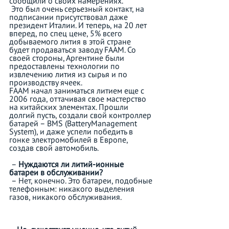
сообщили о своих намерениях.  
 Это был очень серьезный контакт, на 
подписании присутствовал даже 
президент Италии. И теперь, на 20 лет 
вперед, по спец цене, 5% всего 
добываемого лития в этой стране 
будет продаваться заводу FAAM. Со 
своей стороны, Аргентине были 
предоставлены технологии по 
извлечению лития из сырья и по 
производству ячеек.   
FAAM начал заниматься литием еще с 
2006 года, оттачивая свое мастерство 
на китайских элементах. Прошли 
долгий пусть, создали свой контроллер 
батарей – BMS (BatteryManagement 
System), и даже успели победить в 
гонке электромобилей в Европе, 
создав свой автомобиль.  
 – 
Нуждаются ли литий-ионные 
батареи в обслуживании?
 – Нет, конечно. Это батареи, подобные 
телефонным: никакого выделения 
газов, никакого обслуживания.  