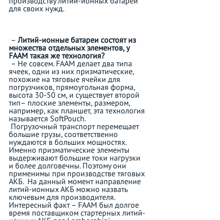
производству литий-ионных батарей 
для своих нужд.
 – 
Литий-ионные батареи состоят из 
множества отдельных элементов, у 
FAAM такая же технология?
 – Не совсем. FAAM делает два типа 
ячеек, одни из них призматические, 
похожие на тяговые ячейки для 
погрузчиков, прямоугольная форма, 
высота 30-50 см, и существует второй 
тип– плоские элементы, размером, 
например, как планшет, эта технология 
называется SoftPouch.  
 Погрузочный транспорт перемещает 
большие грузы, соответственно 
нуждаются в больших мощностях.  
Именно призматические элементы 
выдерживают большие токи нагрузки 
и более долговечны. Поэтому они 
применимы при производстве тяговых 
АКБ.  На данный момент направление 
литий-ионных АКБ можно назвать 
ключевым для производителя.  
Интересный факт – FAAM был долгое 
время поставщиком стартерных литий-