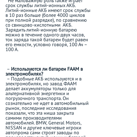
  Не маловажную роль также играет 
срок службы литий-ионных АКБ.  
Литий-ионные АКБ имеют срок службы 
в 10 раз больше (более 4000 циклов 
при полной разрядке), по сравнению 
со свинцово-кислотными  АКБ. 
Зарядить литий-ионную батарею 
можно в течение одного-двух часов, 
ток заряда такой батареи будет равен 
его емкости, условно говоря, 100 Ач – 
100 А.
 – 
Используются ли батареи FAAM в 
электромобилях?
 – Подобные АКБ используются и в 
электромобилях, но завод ФААМ 
делает аккумуляторы только для 
альтернативной энергетики и 
погрузочного транспорта. Он 
сознательно не идет в автомобильный 
рынок, последние исследования 
показали, что эта ниша закрыта 
самими производителями 
автомобилей. BMW, General Motors, 
NISSAN и другие ключевые игроки 
автопрома сами строят заводы по 