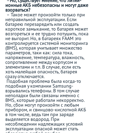
 –
Но, существует мнение, что литий-
ионные АКБ небезопасны и могут даже 
взорваться?
 – Такое может произойти только при 
неправильной эксплуатации. Если 
батарею перезарядить или создать 
короткое замыкание, то батарея может 
возгореться и ее трудно потушить, пока 
не выгорит. Но, в батареях FAAM это 
контролируется системой мониторинга 
(BMS), которая учитывает множество 
параметров, таки как: сила тока, 
напряжение, температура, влажность, 
сопротивление между корпусом и 
элементами и т.п. В случае, если есть 
хоть малейшая опасность, батарея 
сразу отключается. 
 Подобная проблема была когда-то 
подобная у компании Samsung-  
взрывались телефоны. В том случае 
неполадки были связаны именно с 
BMS, которые работали некорректно. 
Но, сбои могут произойти с любым 
прибором, и свинцово-кислотной АКБ 
в том числе, ведь там при заряде 
выделяется водород. При 
несоблюдении надлежащих условий 
эксплуатации опасной может стать 