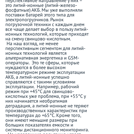
перспективное направление у них – 
это литий-ионные (литий-железо-
фосфатные) АКБ. Мы уже выполняли 
поставки батарей этого типа для 
электропогрузчиков. Рынок 
погрузочной техники с каждым днем 
все чаще делает выбор в пользу литий-
ионных технологий, которые приходят 
на смену свинцово-кислотным.
 На наш взгляд, не менее 
перспективным сегментом для литий-
ионных технологий является 
альтернативная энергетика и GSM-
операторы.  Это те сферы, которые 
нуждаются в более высоком 
температурном режиме эксплуатации 
АКБ, а литий-ионные успешно 
справляются с такими условиями 
эксплуатации.  Например, рабочий 
режим при +45°C для свинцово-
кислотных уже проблема, при +55°C у 
них начинается необратимая 
деградация, а литий-ионные не теряют 
производственных характеристик при 
температурах до +65°C. Кроме того, 
они имеют меньшие размеры при 
больших показателях емкости и 
системы дистанционного мониторинга.